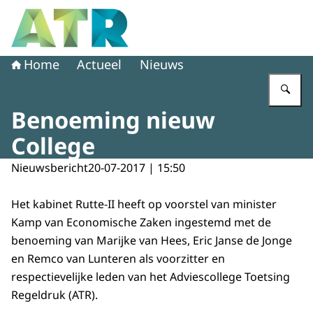
Naar de homepage van Adviescollege toetsing regeldruk
Home
Actueel
Nieuws
Vu
Benoeming nieuw
College
Nieuwsbericht
20-07-2017 | 15:50
Het kabinet Rutte-II heeft op voorstel van minister
Kamp van Economische Zaken ingestemd met de
benoeming van Marijke van Hees, Eric Janse de Jonge
en Remco van Lunteren als voorzitter en
respectievelijke leden van het Adviescollege Toetsing
Regeldruk (ATR).