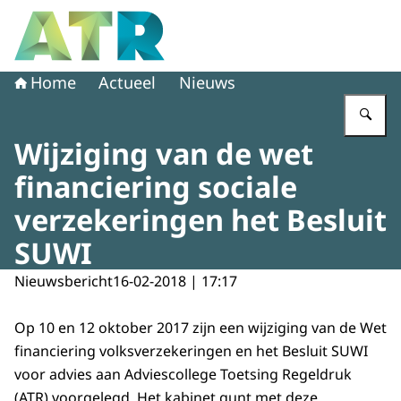
Naar de homepage van Adviescollege toetsing regeldruk
Home
Actueel
Nieuws
Vu
Wijziging van de wet
financiering sociale
verzekeringen het Besluit
SUWI
Nieuwsbericht
16-02-2018 | 17:17
Op 10 en 12 oktober 2017 zijn een wijziging van de Wet
financiering volksverzekeringen en het Besluit SUWI
voor advies aan Adviescollege Toetsing Regeldruk
(ATR) voorgelegd. Het kabinet gunt met deze