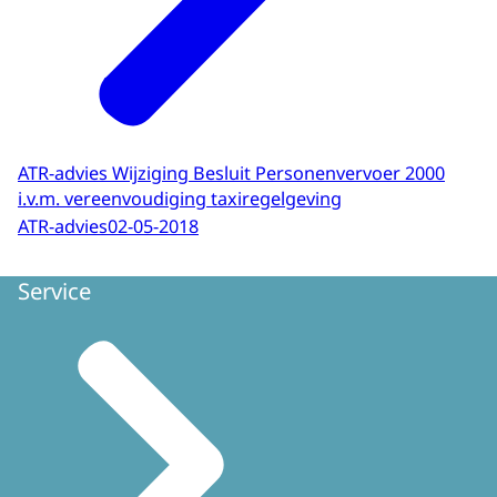
ATR-advies Wijziging Besluit Personenvervoer 2000
i.v.m. vereenvoudiging taxiregelgeving
ATR-advies
02-05-2018
Service