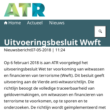
Naar de homepage van Adviescollege toetsing regeldruk
Home
Actueel
Nieuws
Vu
Uitvoeringsbesluit Wwft
Nieuwsbericht
07-05-2018 | 11:24
Op 6 februari 2018 is aan ATR voorgelegd het
uitvoeringsbesluit Wet ter voorkoming van witwassen
en financieren van terrorisme (Wwft). Dit besluit geeft
uitvoering aan de Vierde anti-witwasrichtlijn. Die
richtlijn beoogt de volledige traceerbaarheid van
geldovermakingen, om witwassen en financieren van
terrorisme te voorkomen, op te sporen en te
onderzoeken. De richtlijn wordt geïmplementeerd met