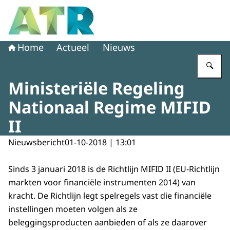
Naar de homepage van Adviescollege toetsing regeldruk
Home
Actueel
Nieuws
Vu
Ministeriële Regeling
Nationaal Regime MIFID
II
Nieuwsbericht
01-10-2018 | 13:01
Sinds 3 januari 2018 is de Richtlijn MIFID II (EU-Richtlijn
markten voor financiële instrumenten 2014) van
kracht. De Richtlijn legt spelregels vast die financiële
instellingen moeten volgen als ze
beleggingsproducten aanbieden of als ze daarover