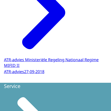
ATR-advies Ministeriële Regeling Nationaal Regime
MIFID II
ATR-advies
27-09-2018
Service