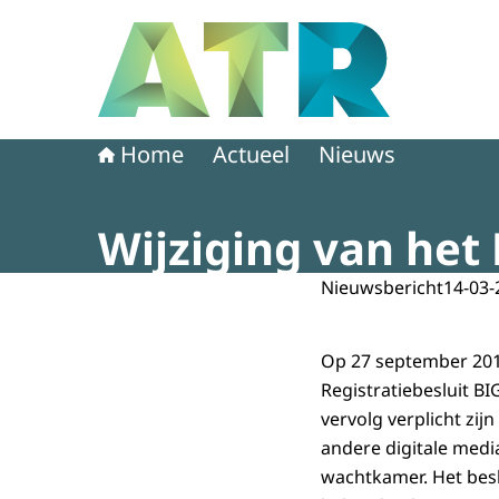
Naar de homepage van Adviescollege toetsing 
Home
Actueel
Nieuws
Wijziging van het 
Nieuwsbericht
14-03-
Op 27 september 2018
Registratiebesluit B
vervolg verplicht zi
andere digitale media
wachtkamer. Het besl