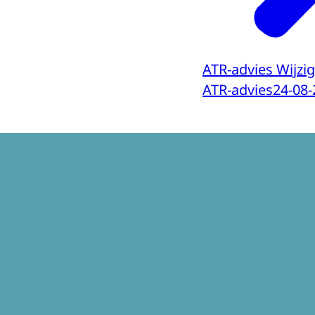
ATR-advies Wijzig
ATR-advies
24-08-