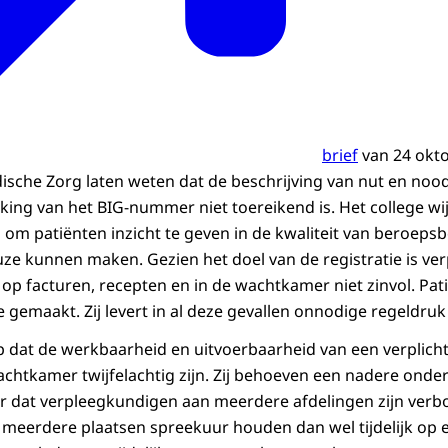
brief
van 24 okto
ische Zorg laten weten dat de beschrijving van nut en noo
ing van het BIG-nummer niet toereikend is. Het college wij
s om patiënten inzicht te geven in de kwaliteit van beroeps
euze kunnen maken. Gezien het doel van de registratie is ve
p facturen, recepten en in de wachtkamer niet zinvol. Pa
gemaakt. Zij levert in al deze gevallen onnodige regeldruk
op dat de werkbaarheid en uitvoerbaarheid van een verplich
chtkamer twijfelachtig zijn. Zij behoeven een nadere ond
oor dat verpleegkundigen aan meerdere afdelingen zijn verb
 meerdere plaatsen spreekuur houden dan wel tijdelijk op 