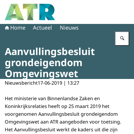
Naar de homepage van Adviescollege toetsing regeldruk
Home
Actueel
Nieuws
Vu
Aanvullingsbesluit
grondeigendom
Omgevingswet
Nieuwsbericht
17-06-2019 | 13:27
Het ministerie van Binnenlandse Zaken en
Koninkrijksrelaties heeft op 25 maart 2019 het
voorgenomen Aanvullingsbesluit grondeigendom
Omgevingswet aan ATR aangeboden voor toetsing.
Het Aanvullingsbesluit werkt de kaders uit die zijn