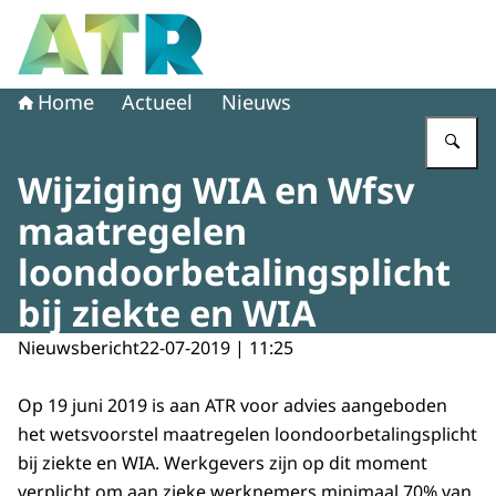
Naar de homepage van Adviescollege toetsing regeldruk
Home
Actueel
Nieuws
Vu
Wijziging WIA en Wfsv
maatregelen
loondoorbetalingsplicht
bij ziekte en WIA
Nieuwsbericht
22-07-2019 | 11:25
Op 19 juni 2019 is aan ATR voor advies aangeboden
het wetsvoorstel maatregelen loondoorbetalingsplicht
bij ziekte en WIA. Werkgevers zijn op dit moment
verplicht om aan zieke werknemers minimaal 70% van