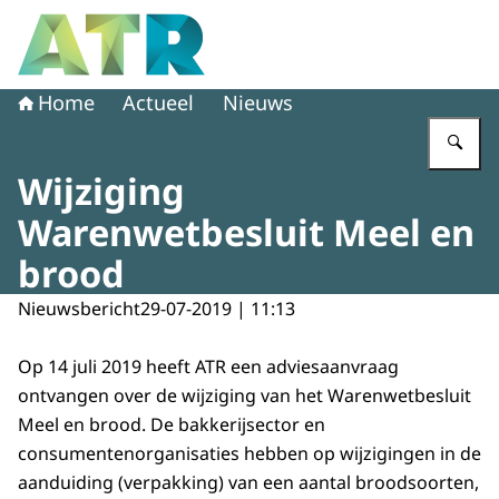
Naar de homepage van Adviescollege toetsing regeldruk
Home
Actueel
Nieuws
Vu
Wijziging
Warenwetbesluit Meel en
brood
Nieuwsbericht
29-07-2019 | 11:13
Op 14 juli 2019 heeft ATR een adviesaanvraag
ontvangen over de wijziging van het Warenwetbesluit
Meel en brood. De bakkerijsector en
consumentenorganisaties hebben op wijzigingen in de
aanduiding (verpakking) van een aantal broodsoorten,