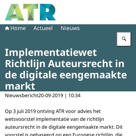
Naar de homepage van Adviescollege toetsing regeldruk
Home
Actueel
Nieuws
Vu
Implementatiewet
Richtlijn Auteursrecht in
de digitale eengemaakte
markt
Nieuwsbericht
20-09-2019 | 10:34
Op 3 juli 2019 ontving ATR voor advies het
wetsvoorstel implementatie van de richtlijn
auteursrecht in de digitale eengemaakte markt. Dit
voorstel is gebaseerd op een Europese richtlijn, die