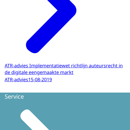
ATR-advies Implementatiewet richtlijn auteursrecht in
de digitale eengemaakte markt
ATR-advies
15-08-2019
Service