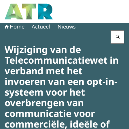
Naar de homepage van Adviescollege toetsing regeldruk
Home
Actueel
Nieuws
Vu
Wijziging van de
Telecommunicatiewet in
verband met het
invoeren van een opt-in-
systeem voor het
overbrengen van
communicatie voor
commerciële, ideële of