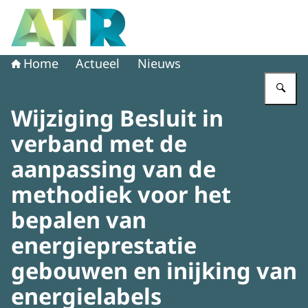
Naar de homepage van Adviescollege toetsing regeldruk
Home
Actueel
Nieuws
Vu
Wijziging Besluit in
verband met de
aanpassing van de
methodiek voor het
bepalen van
energieprestatie
gebouwen en inijking van
energielabels