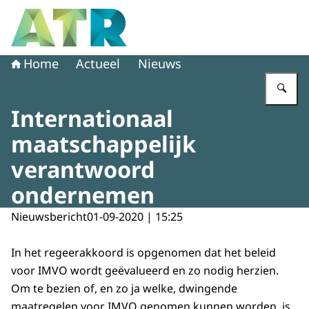
Naar de homepage van Adviescollege toetsing regeldruk
Home
Actueel
Nieuws
Vu
Internationaal
maatschappelijk
verantwoord
ondernemen
Nieuwsbericht
01-09-2020 | 15:25
In het regeerakkoord is opgenomen dat het beleid
voor IMVO wordt geëvalueerd en zo nodig herzien.
Om te bezien of, en zo ja welke, dwingende
maatregelen voor IMVO genomen kunnen worden, is