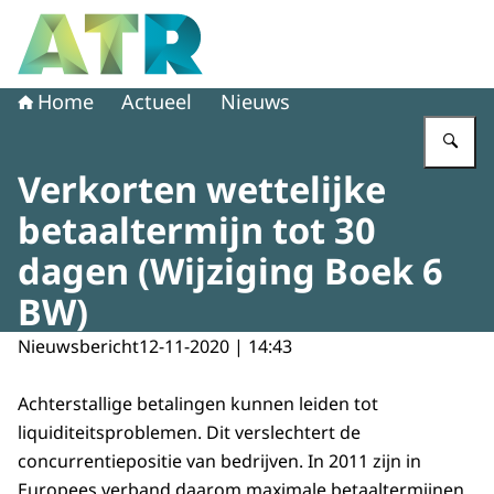
Naar de homepage van Adviescollege toetsing regeldruk
Home
Actueel
Nieuws
Vu
Verkorten wettelijke
betaaltermijn tot 30
dagen (Wijziging Boek 6
BW)
Nieuwsbericht
12-11-2020 | 14:43
Achterstallige betalingen kunnen leiden tot
liquiditeitsproblemen. Dit verslechtert de
concurrentiepositie van bedrijven. In 2011 zijn in
Europees verband daarom maximale betaaltermijnen