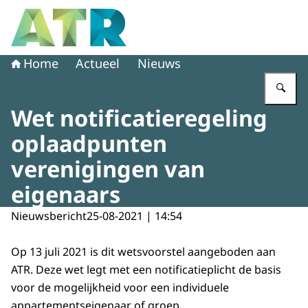
Naar de homepage van Adviescollege toetsing regeldruk
Home
Actueel
Nieuws
Vu
Wet notificatieregeling
oplaadpunten
verenigingen van
eigenaars
Nieuwsbericht
25-08-2021 | 14:54
Op 13 juli 2021 is dit wetsvoorstel aangeboden aan
ATR. Deze wet legt met een notificatieplicht de basis
voor de mogelijkheid voor een individuele
appartementseigenaar of groep