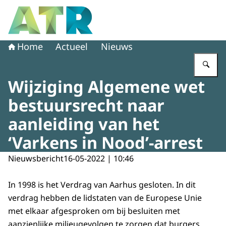
Naar de homepage van Adviescollege toetsing regeldruk
Home
Actueel
Nieuws
Vu
Wijziging Algemene wet
bestuursrecht naar
aanleiding van het
‘Varkens in Nood’-arrest
Nieuwsbericht
16-05-2022 | 10:46
In 1998 is het Verdrag van Aarhus gesloten. In dit
verdrag hebben de lidstaten van de Europese Unie
met elkaar afgesproken om bij besluiten met
aanzienlijke milieugevolgen te zorgen dat burgers,