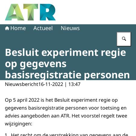
Naar de homepage van Adviescollege toetsing regeldruk
Home
Actueel
Nieuws
Vu
Besluit experiment regie
op gegevens
basisregistratie personen
Nieuwsbericht
16-11-2022 | 13:47
Op 5 april 2022 is het Besluit experiment regie op
gegevens basisregistratie personen voor toetsing en
advies aangeboden aan ATR. Het voorstel regelt twee
wijzigingen:
Het recht om de verstrekking van gegevens aan de