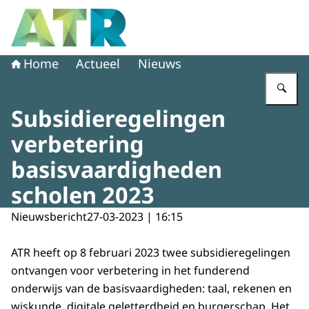
Naar de homepage van Adviescollege toetsing regeldruk
Home
Actueel
Nieuws
Vu
Subsidieregelingen
verbetering
basisvaardigheden
scholen 2023
Nieuwsbericht
27-03-2023 | 16:15
ATR heeft op 8 februari 2023 twee subsidieregelingen
ontvangen voor verbetering in het funderend
onderwijs van de basisvaardigheden: taal, rekenen en
wiskunde, digitale geletterdheid en burgerschap. Het