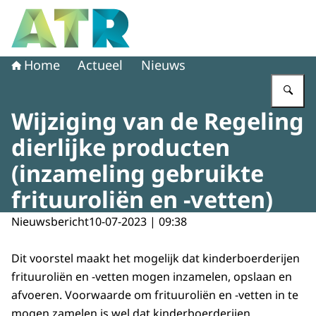
Naar de homepage van Adviescollege toetsing regeldruk
Home
Actueel
Nieuws
Vu
Wijziging van de Regeling
dierlijke producten
(inzameling gebruikte
frituuroliën en -vetten)
Nieuwsbericht
10-07-2023 | 09:38
Dit voorstel maakt het mogelijk dat kinderboerderijen
frituuroliën en -vetten mogen inzamelen, opslaan en
afvoeren. Voorwaarde om frituuroliën en -vetten in te
mogen zamelen is wel dat kinderboerderijen