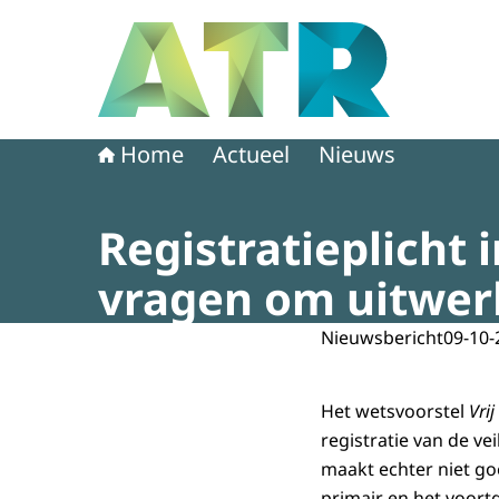
Naar de homepage van Adviescollege toetsing 
Home
Actueel
Nieuws
Registratieplicht
vragen om uitwer
Nieuwsbericht
09-10-
Het wetsvoorstel
Vrij
registratie van de ve
maakt echter niet goe
primair en het voort