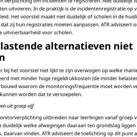
n verplichting om incidenten te registreren. Niet duidelijk 
ten uitvoeren. In de praktijk is de incidentenregistratie op 
leid. Het voorstel maakt niet duidelijk of scholen in de hu
of dat zij hun registraties moeten aanpassen. ATR adviseert
 uitvoerbaarheid voor scholen.
lastende alternatieven niet
n
r bij het voorstel niet lijkt te zijn overwogen op welke mani
erd met minder hoge regeldrukkosten (de minder belastend
nderbouwd waarom de monitoringsfrequentie moet worden v
 kunnen worden dat te versoepelen.
en uit groep vijf
onitorverplichting uitbreiden naar leerlingen vanaf groep vi
 duidelijk welke afwegingen daaraan ten grondslag liggen
s, daarvan vinden. ATR adviseert de toelichting op dit punt a