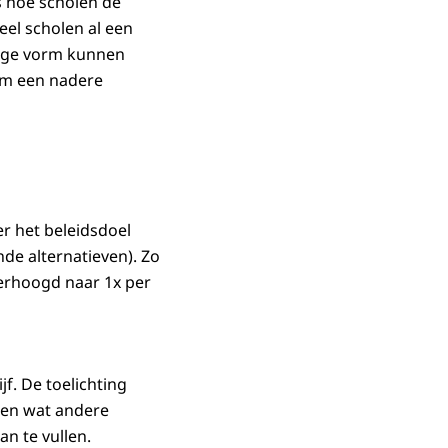
is hoe scholen de
veel scholen al een
idige vorm kunnen
 om een nadere
er het beleidsdoel
e alternatieven). Zo
erhoogd naar 1x per
jf. De toelichting
 en wat andere
an te vullen.