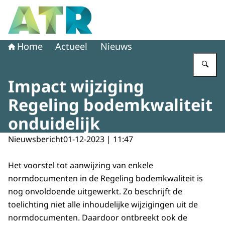
Naar de homepage van Adviescollege toetsing regeldruk
Home
Actueel
Nieuws
Vu
Impact wijziging
Regeling bodemkwaliteit
onduidelijk
Nieuwsbericht
01-12-2023 | 11:47
Het voorstel tot aanwijzing van enkele
normdocumenten in de Regeling bodemkwaliteit is
nog onvoldoende uitgewerkt. Zo beschrijft de
toelichting niet alle inhoudelijke wijzigingen uit de
normdocumenten. Daardoor ontbreekt ook de