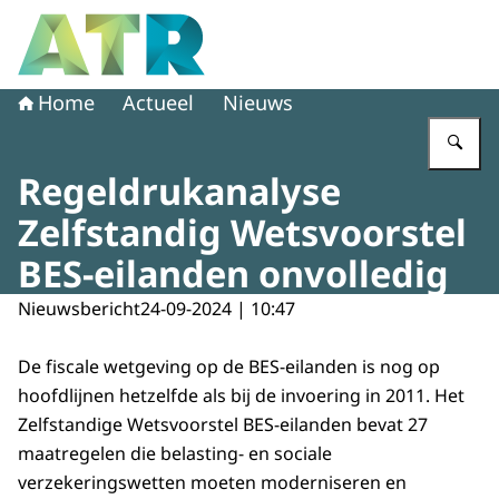
Naar de homepage van Adviescollege toetsing regeldruk
Home
Actueel
Nieuws
Vu
Regeldrukanalyse
Zelfstandig Wetsvoorstel
BES-eilanden onvolledig
Nieuwsbericht
24-09-2024 | 10:47
De fiscale wetgeving op de BES-eilanden is nog op
hoofdlijnen hetzelfde als bij de invoering in 2011. Het
Zelfstandige Wetsvoorstel BES-eilanden bevat 27
maatregelen die belasting- en sociale
verzekeringswetten moeten moderniseren en