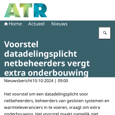
Naar de homepage van Adviescollege toetsing regeldruk
Home
Actueel
Nieuws
Vu
Voorstel
datadelingsplicht
netbeheerders vergt
extra onderbouwing
Nieuwsbericht
10-10-2024 | 09:00
Het voorstel om een datadelingsplicht voor
netbeheerders, beheerders van gesloten systemen en
warmteleveranciers in te voeren, vraagt om extra
onderbouwing. Het voorstel maakt namelijk niet