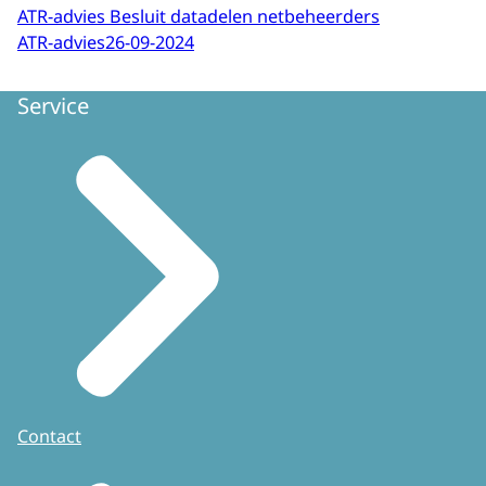
ATR-advies Besluit datadelen netbeheerders
ATR-advies
26-09-2024
Service
Contact