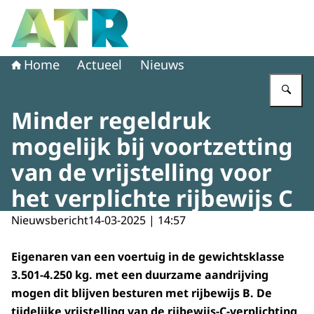
Naar de homepage van Adviescollege toetsing regeldruk
Home
Actueel
Nieuws
Vu
Minder regeldruk
mogelijk bij voortzetting
van de vrijstelling voor
het verplichte rijbewijs C
Nieuwsbericht
14-03-2025 | 14:57
Eigenaren van een voertuig in de gewichtsklasse
3.501-4.250 kg. met een duurzame aandrijving
mogen dit blijven besturen met rijbewijs B. De
tijdelijke vrijstelling van de rijbewijs-C-verplichting