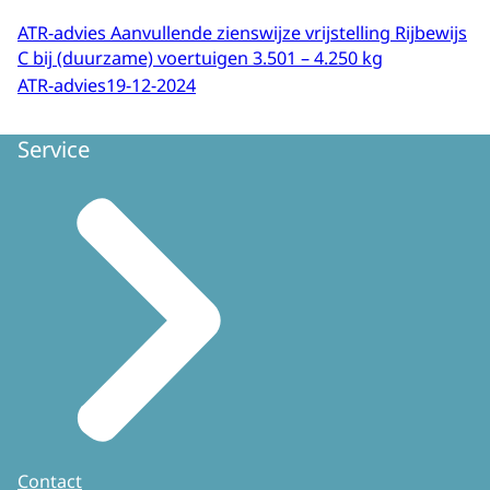
ATR-advies Aanvullende zienswijze vrijstelling Rijbewijs
C bij (duurzame) voertuigen 3.501 – 4.250 kg
ATR-advies
19-12-2024
Service
Contact