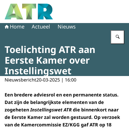
Naar de homepage van Adviescollege toetsing regeldruk
Home
Actueel
Nieuws
Vu
Toelichting ATR aan
Eerste Kamer over
Instellingswet
Nieuwsbericht
20-03-2025 | 16:00
Een bredere adviesrol en een permanente status.
Dat zijn de belangrijkste elementen van de
zogeheten
Instellingswet ATR
die binnenkort naar
de Eerste Kamer zal worden gestuurd. Op verzoek
van de Kamercommissie EZ/KGG gaf ATR op 18