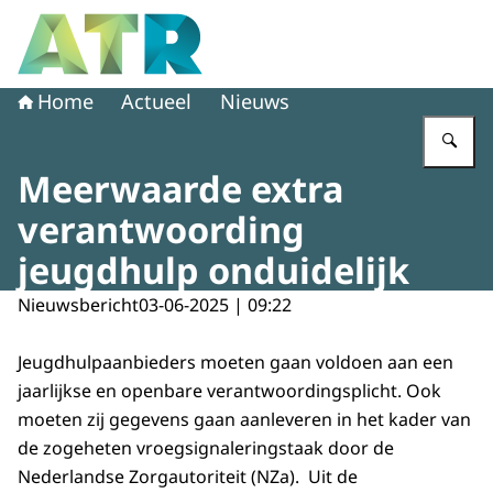
Naar de homepage van Adviescollege toetsing regeldruk
Home
Actueel
Nieuws
Vu
Meerwaarde extra
verantwoording
jeugdhulp onduidelijk
Nieuwsbericht
03-06-2025 | 09:22
Jeugdhulpaanbieders moeten gaan voldoen aan een
jaarlijkse en openbare verantwoordingsplicht. Ook
moeten zij gegevens gaan aanleveren in het kader van
de zogeheten vroegsignaleringstaak door de
Nederlandse Zorgautoriteit (NZa). Uit de