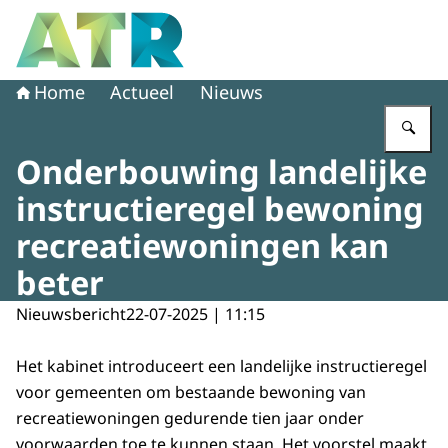
Naar de homepage van Adviescollege toetsing regeldruk
Home
Actueel
Nieuws
Vu
Onderbouwing landelijke
instructieregel bewoning
recreatiewoningen kan
beter
Nieuwsbericht
22-07-2025 | 11:15
Het kabinet introduceert een landelijke instructieregel
voor gemeenten om bestaande bewoning van
recreatiewoningen gedurende tien jaar onder
voorwaarden toe te kunnen staan. Het voorstel maakt