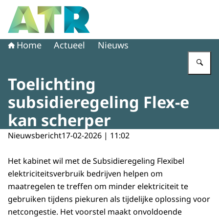
Naar de homepage van Adviescollege toetsing regeldruk
Home
Actueel
Nieuws
Vu
Toelichting
subsidieregeling Flex-e
kan scherper
Nieuwsbericht
17-02-2026 | 11:02
Het kabinet wil met de Subsidieregeling Flexibel
elektriciteitsverbruik bedrijven helpen om
maatregelen te treffen om minder elektriciteit te
gebruiken tijdens piekuren als tijdelijke oplossing voor
netcongestie. Het voorstel maakt onvoldoende