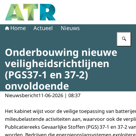
Naar de homepage van Adviescollege toetsing regeldruk
Home
Actueel
Nieuws
Vu
Onderbouwing nieuwe
veiligheidsrichtlijnen
(PGS37-1 en 37-2)
onvoldoende
Nieuwsbericht
11-06-2026 | 08:37
Het kabinet wijst voor de veilige toepassing van batterij
milieubelastende activiteiten aan, waarvoor ook de verpl
Publicatiereeks Gevaarlijke Stoffen (PGS) 37‑1 en 37‑2 va
worden. Bedrijven die energieopslagsystemen exploiter