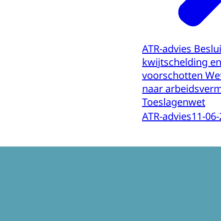
ATR-advies Besluit
kwijtschelding en
voorschotten We
naar arbeidsver
Toeslagenwet
ATR-advies
11-06-