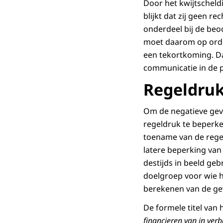
Door het kwijtscheld
blijkt dat zij geen r
onderdeel bij de beo
moet daarom op orde 
een tekortkoming. Da
communicatie in de p
Regeldru
Om de negatieve gev
regeldruk te beperke
toename van de rege
latere beperking van 
destijds in beeld ge
doelgroep voor wie he
berekenen van de ge
De formele titel van h
financieren van in ve