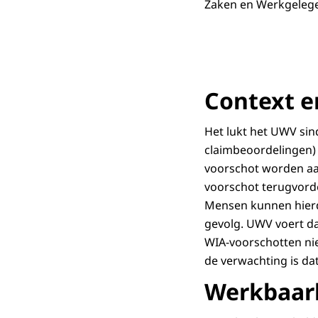
Zaken en Werkgeleg
Context e
Het lukt het UWV si
claimbeoordelingen) 
voorschot worden aa
voorschot terugvorder
Mensen kunnen hierd
gevolg. UWV voert da
WIA-voorschotten niet
de verwachting is da
Werkbaar