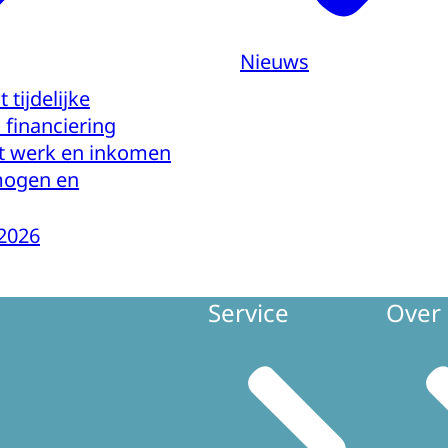
Nieuws
 tijdelijke
 financiering
t werk en inkomen
mogen en
2026
Service
Over 