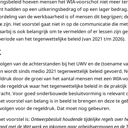
ingsbeleid hoeven mensen het WIA-voorschot niet meer teru
echt hadden op een uitkeringsbedrag of op een lager bedrag.
ordeling van de werkbaarheid is of mensen dit begrijpen; 
zijn. Het voorstel gaat niet in op de communicatie die me
arbij is ook belangrijk om te vermelden of er lessen zijn g
eriode van het tegenwettelijke beleid (van 2021 t/m 2026).
k
olgen van de achterstanden bij het UWV en de (toename va
n wordt sinds medio 2021 tegenwettelijk beleid gevoerd. No
ldruk door de groei van het aantal mensen met een WIA-vo
de regeldruk waar het tegenwettelijke beleid in de praktijk t
bracht. Voor goed onderbouwde besluitvorming is relevant
t voorstel van belang is in beeld te brengen en deze te geb
volgen voor de regeldruk. Dat moet nog gebeuren.
et voorstel is:
Ontwerpbesluit houdende tijdelijke regels over h
rband met de Wet werk en inkomen naar arbeidsvermogen en de 