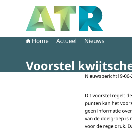
Naar de homepage van Adviescollege toetsing 
Home
Actueel
Nieuws
Voorstel kwijtsch
Nieuwsbericht
19-06-
Dit voorstel regelt 
punten kan het voor
geen informatie ove
van de doelgroep is 
voor de regeldruk. Da