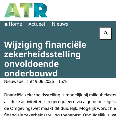
Naar de homepage van Adviescollege toetsing regeldruk
Home
Actueel
Nieuws
Vu
Wijziging financiële
zekerheidsstelling
onvoldoende
onderbouwd
Nieuwsbericht
19-06-2026 | 15:16
Financiële zekerheidsstelling is mogelijk bij milieubelaste
als deze activiteiten zijn gereguleerd via algemene regels
de Omgevingswet maakt dit duidelijk. Mogelijk wordt hi
financiële zekerheidsstelling toegepast. Onduidelijk is 