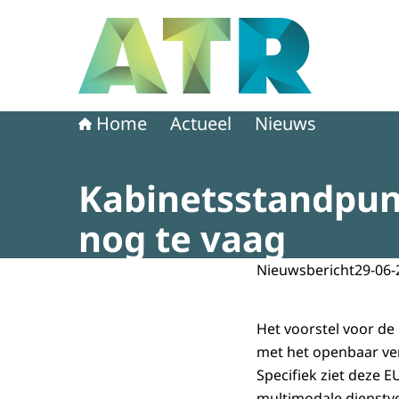
Naar de homepage van Adviescollege toetsing 
Home
Actueel
Nieuws
Kabinetsstandpun
nog te vaag
Nieuwsbericht
29-06-
Het voorstel voor d
met het openbaar ve
Specifiek ziet deze 
multimodale dienstve