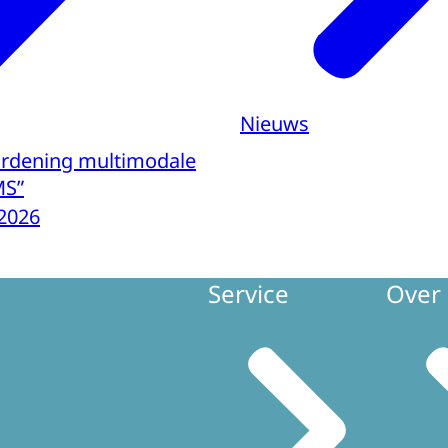
Nieuws
ordening multimodale
MS”
2026
Service
Over 