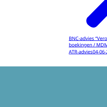
BNC-advies “Ver
boekingen / MD
ATR-advies
04-06-