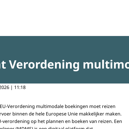
regeldruk
t Verordening multim
2026 | 11:18
e EU-Verordening multimodale boekingen moet reizen
rvoer binnen de hele Europese Unie makkelijker maken.
EU-verordening op het plannen en boeken van reizen. Een
rlener (MDMS) is een digitaal platform dat