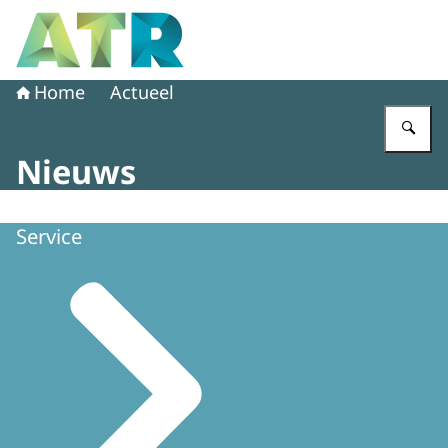
Naar de homepage van Adviescollege toetsing regeldruk
Home
Actueel
Vu
Nieuws
Service