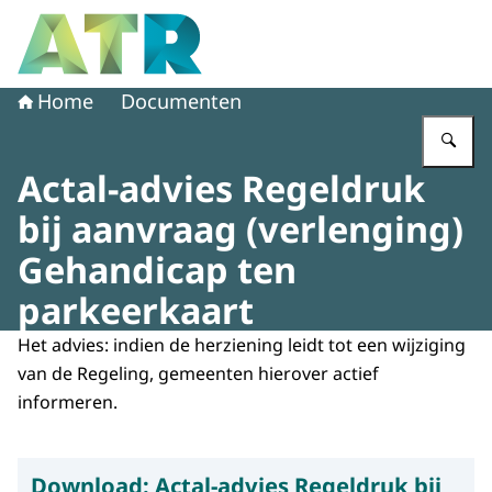
Naar de homepage van Adviescollege toetsing regeldruk
Home
Documenten
Vu
Actal-advies Regeldruk
bij aanvraag (verlenging)
Gehandicap ten
parkeerkaart
Het advies: indien de herziening leidt tot een wijziging
van de Regeling, gemeenten hierover actief
informeren.
Download:
Actal-advies Regeldruk bij