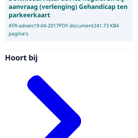
aanvraag (verlenging) Gehandicap ten
parkeerkaart
ATR-advies
19-04-2017
PDF-document
241.73 KB
4
pagina's
Hoort bij