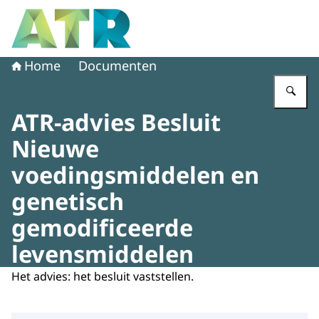
Naar de homepage van Adviescollege toetsing regeldruk
Home
Documenten
Vu
ATR-advies Besluit
Nieuwe
voedingsmiddelen en
genetisch
gemodificeerde
levensmiddelen
Het advies: het besluit vaststellen.