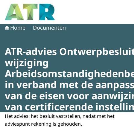
Naar de homepage van Adviescollege toetsing regeldruk
Home
Documenten
ATR-advies Ontwerpbeslui
wijziging
Arbeidsomstandighedenbe
in verband met de aanpas
van de eisen voor aanwijzi
van certificerende instelli
Het advies: het besluit vaststellen, nadat met het
adviespunt rekening is gehouden.