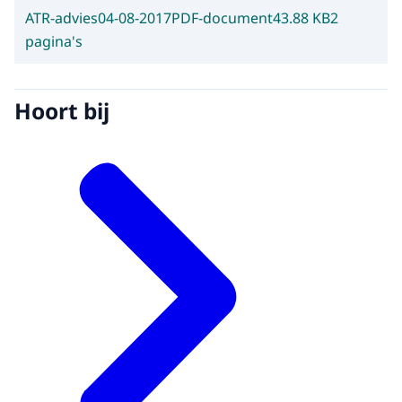
ATR-advies
04-08-2017
PDF-document
43.88 KB
2
pagina's
Hoort bij