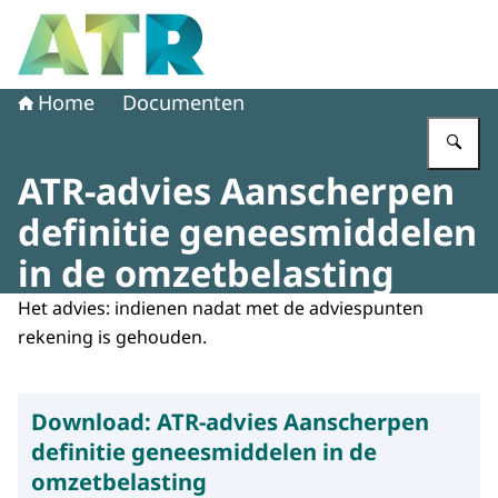
Naar de homepage van Adviescollege toetsing regeldruk
Home
Documenten
Vu
ATR-advies Aanscherpen
definitie geneesmiddelen
in de omzetbelasting
Het advies: indienen nadat met de adviespunten
rekening is gehouden.
Download:
ATR-advies Aanscherpen
definitie geneesmiddelen in de
omzetbelasting