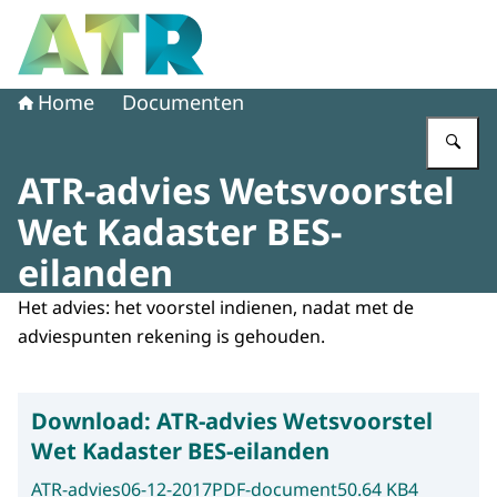
Naar de homepage van Adviescollege toetsing regeldruk
Home
Documenten
Vu
ATR-advies Wetsvoorstel
Wet Kadaster BES-
eilanden
Het advies: het voorstel indienen, nadat met de
adviespunten rekening is gehouden.
Download:
ATR-advies Wetsvoorstel
Wet Kadaster BES-eilanden
ATR-advies
06-12-2017
PDF-document
50.64 KB
4