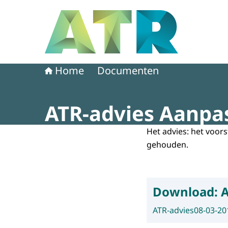
Naar de homepage van Adviescollege toetsing 
Home
Documenten
ATR-advies Aanpas
Het advies: het voors
gehouden.
Download:
A
ATR-advies
08-03-20