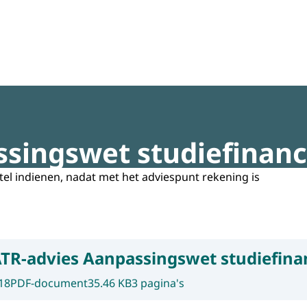
regeldruk
singswet studiefinanc
tel indienen, nadat met het adviespunt rekening is
TR-advies Aanpassingswet studiefina
18
PDF-document
35.46 KB
3 pagina's