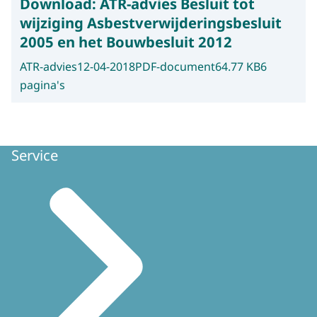
Download:
ATR-advies Besluit tot
wijziging Asbestverwijderingsbesluit
2005 en het Bouwbesluit 2012
ATR-advies
12-04-2018
PDF-document
64.77 KB
6
pagina's
Service