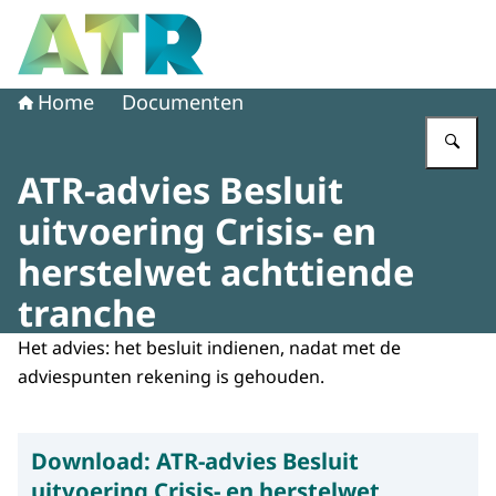
Naar de homepage van Adviescollege toetsing regeldruk
Home
Documenten
Vu
ATR-advies Besluit
uitvoering Crisis- en
herstelwet achttiende
tranche
Het advies: het besluit indienen, nadat met de
adviespunten rekening is gehouden.
Download:
ATR-advies Besluit
uitvoering Crisis- en herstelwet