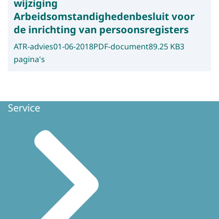
wijziging
Arbeidsomstandighedenbesluit voor
de inrichting van persoonsregisters
ATR-advies
01-06-2018
PDF-document
89.25 KB
3
pagina's
Service