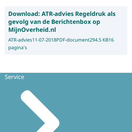
Download:
ATR-advies Regeldruk als
gevolg van de Berichtenbox op
MijnOverheid.nl
ATR-advies
11-07-2018
PDF-document
294.5 KB
16
pagina's
Service