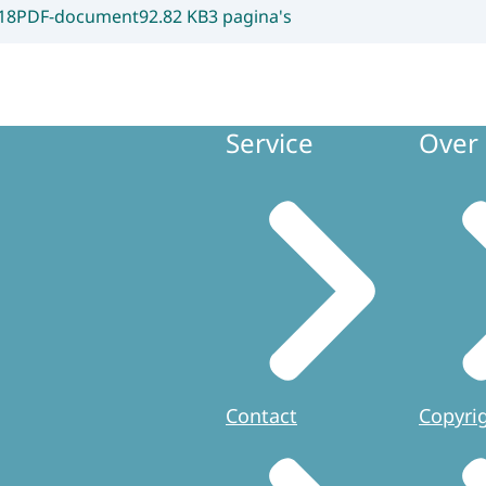
18
PDF-document
92.82 KB
3 pagina's
Service
Over 
Contact
Copyri