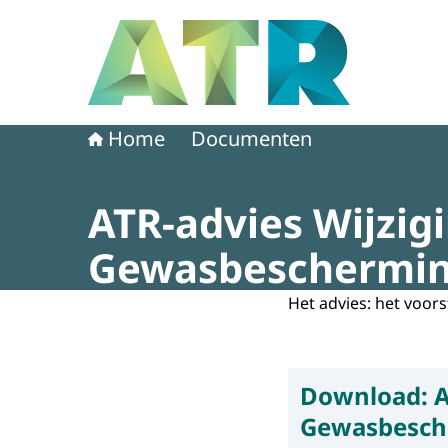
Naar de homepage van Adviescollege toetsing 
Home
Documenten
ATR-advies Wijzig
Gewasbescherming
Het advies: het voors
Download:
A
Gewasbesche