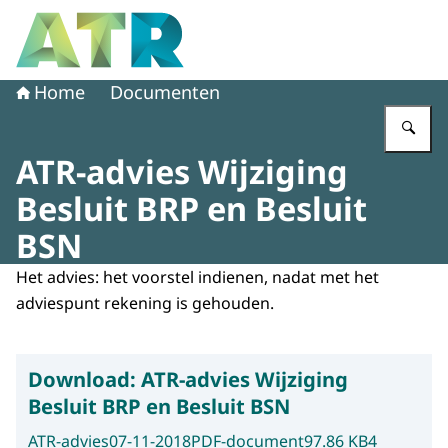
Naar de homepage van Adviescollege toetsing regeldruk
Home
Documenten
Vu
ATR-advies Wijziging
Besluit BRP en Besluit
BSN
Het advies: het voorstel indienen, nadat met het
adviespunt rekening is gehouden.
Download:
ATR-advies Wijziging
Besluit BRP en Besluit BSN
ATR-advies
07-11-2018
PDF-document
97.86 KB
4