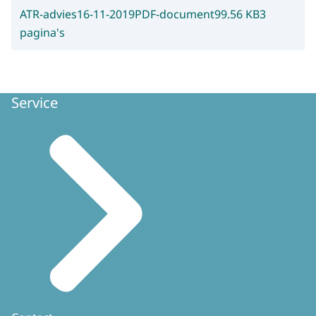
ATR-advies
16-11-2019
PDF-document
99.56 KB
3
pagina's
Service