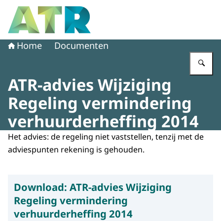
Naar de homepage van Adviescollege toetsing regeldruk
Home
Documenten
Vu
ATR-advies Wijziging
Regeling vermindering
verhuurderheffing 2014
Het advies: de regeling niet vaststellen, tenzij met de
adviespunten rekening is gehouden.
Download:
ATR-advies Wijziging
Regeling vermindering
verhuurderheffing 2014