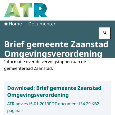
Naar de homepage van Adviescollege toetsing regeldruk
Home
Documenten
Vu
Brief gemeente Zaanstad
Omgevingsverordening
Informatie over de vervolgstappen aan de
gemeenteraad Zaanstad.
Download:
Brief gemeente Zaanstad
Omgevingsverordening
ATR-advies
15-01-2019
PDF-document
134.29 KB
2
pagina's