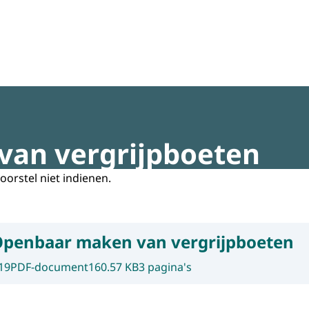
regeldruk
an vergrijpboeten
oorstel niet indienen.
penbaar maken van vergrijpboeten
19
PDF-document
160.57 KB
3 pagina's