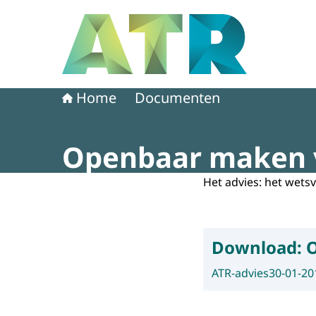
Naar de homepage van Adviescollege toetsing 
Home
Documenten
Openbaar maken v
Het advies: het wetsv
Download:
O
ATR-advies
30-01-20