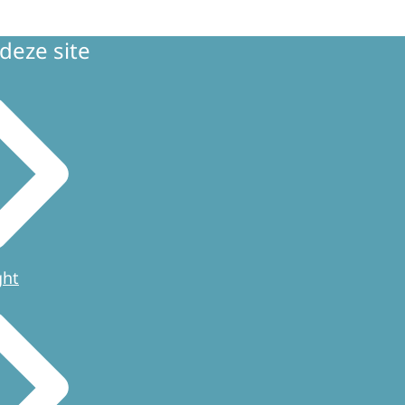
deze site
ght