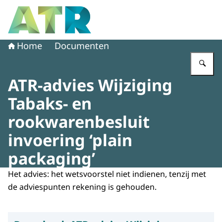
Naar de homepage van Adviescollege toetsing regeldruk
Home
Documenten
Vu
ATR-advies Wijziging
Tabaks- en
rookwarenbesluit
invoering ‘plain
packaging’
Het advies: het wetsvoorstel niet indienen, tenzij met
de adviespunten rekening is gehouden.