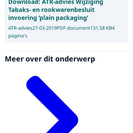
Download:
ATR-advies Wijziging
Tabaks- en rookwarenbesluit
invoering ‘plain packaging’
ATR-advies
27-03-2019
PDF-document
131.58 KB
4
pagina's
Meer over dit onderwerp