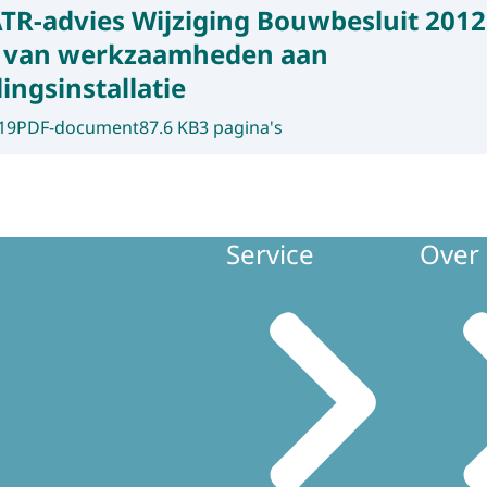
TR-advies Wijziging Bouwbesluit 2012
ng van werkzaamheden aan
ngsinstallatie
19
PDF-document
87.6 KB
3 pagina's
Service
Over 