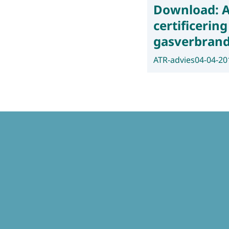
Download:
A
certificeri
gasverbrandi
ATR-advies
04-04-20