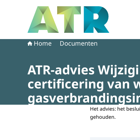
Naar de homepage van Adviescollege toetsing 
Home
Documenten
ATR-advies Wijzig
certificering va
gasverbrandingsin
Het advies: het beslu
gehouden.